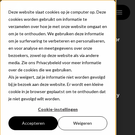
menu
Deze website slaat cookies op je computer op. Deze
cookies worden gebruikt om informatie te
OVER ONS
IT-SERVICES
verzamelen over hoe je met onze website omgaat en
Zo doen wij het
Onze IT-Services
om je te onthouden. We gebruiken deze informatie
Onze locaties
Onze oplossing voor
om je surfervaring te verbeteren en personaliseren,
Contact
de Wet DBA
en voor analyse en meetgegevens over onze
bezoekers, zowel op deze website als via andere
media. Zie ons Privacybeleid voor meer informatie
VACATURES
TECH COMMUNITY
over de cookies die we gebruiken.
Als je weigert, zal je informatie niet worden gevolgd
Overzicht
Onze Community
bij je bezoek aan deze website. Er wordt een kleine
The.NextPoints
cookie in je browser geplaatst om te onthouden dat
Tech Connect Friday
je niet gevolgd wilt worden.
Cookie-instellingen
THE.NEXTGEN
PROJECTEN
Accepteren
Weigeren
BENEFITS
Onze Projecten