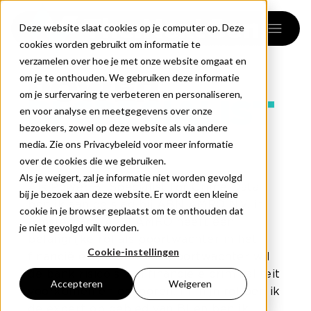
menu
Deze website slaat cookies op je computer op. Deze
cookies worden gebruikt om informatie te
verzamelen over hoe je met onze website omgaat en
POWER
om je te onthouden. We gebruiken deze informatie
om je surfervaring te verbeteren en personaliseren,
BI SPECIALIST
en voor analyse en meetgegevens over onze
bezoekers, zowel op deze website als via andere
media. Zie ons Privacybeleid voor meer informatie
over de cookies die we gebruiken.
Als je weigert, zal je informatie niet worden gevolgd
Als Power BI Specialist for Crime Data
bij je bezoek aan deze website. Er wordt een kleine
ben ik aan de slag bij ABN AMRO N.V. in
cookie in je browser geplaatst om te onthouden dat
Amsterdam. ABN AMRO heeft een
je niet gevolgd wilt worden.
belangrijke rol als poortwachter in het
Cookie-instellingen
financiële systeem. Als poortwachter wil
de bank risico’s van financiële criminaliteit
Accepteren
Weigeren
voorkomen en opsporen. In mijn rol ben ik
de expert op gebied van BI en ben ik