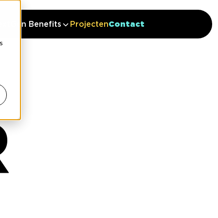
extGen Benefits
Projecten
Contact
s
R