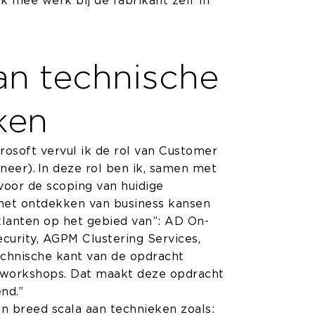
 mee werk bij de fabrikant zelf in
an technische
ken
rosoft vervul ik de rol van Customer
neer). In deze rol ben ik, samen met
voor de scoping van huidige
het ontdekken van business kansen
klanten op het gebied van”: AD On-
curity, AGPM Clustering Services,
echnische kant van de opdracht
n workshops. Dat maakt deze opdracht
nd.”
en breed scala aan technieken zoals: