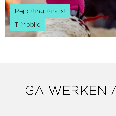
Reporting
Analist
T-Mobile
GA WERKEN A