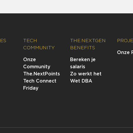
ES
TECH
THE.NEXTGEN
PROJ
COMMUNITY
BENEFITS
Onze 
Onze
Bereken je
Community
salaris
The.NextPoints
Zo werkt het
Tech Connect
Wet DBA
Friday