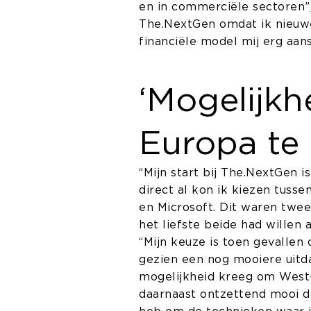
en in commerciële sectoren”,
The.NextGen omdat ik nieuwe
financiële model mij erg aan
‘Mogelijk
Europa te 
“Mijn start bij The.NextGen i
direct al kon ik kiezen tuss
en Microsoft. Dit waren twee
het liefste beide had willen
“Mijn keuze is toen gevallen 
gezien een nog mooiere uitda
mogelijkheid kreeg om West-E
daarnaast ontzettend mooi da