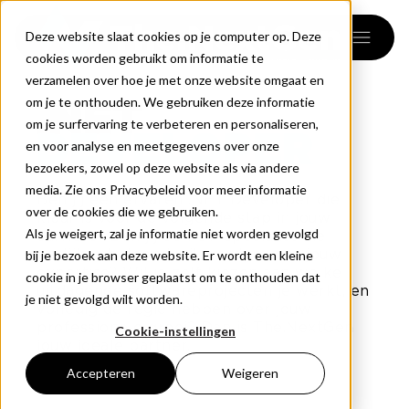
menu
Deze website slaat cookies op je computer op. Deze
cookies worden gebruikt om informatie te
verzamelen over hoe je met onze website omgaat en
.NET
om je te onthouden. We gebruiken deze informatie
om je surfervaring te verbeteren en personaliseren,
DEVELOPER
en voor analyse en meetgegevens over onze
bezoekers, zowel op deze website als via andere
media. Zie ons Privacybeleid voor meer informatie
Ben jij een ervaren .NET Developer die
over de cookies die we gebruiken.
klaar is voor de volgende stap in jouw
Als je weigert, zal je informatie niet worden gevolgd
carrière? Ben jij een C# specialist die
eerlijker beloond wil worden voor jouw
bij je bezoek aan deze website. Er wordt een kleine
expertise? Wil je zelf kiezen aan welke
cookie in je browser geplaatst om te onthouden dat
uitdagende softwareprojecten je werkt, en
je niet gevolgd wilt worden.
volledig de regie hebben over jouw
professionele groei? Dan is The.NextGen
Cookie-instellingen
jouw ideale partner.
Accepteren
Weigeren