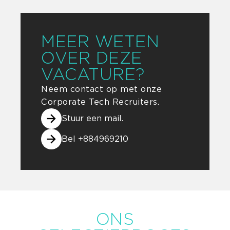
MEER WETEN
OVER DEZE
VACATURE?
Neem contact op met onze
Corporate Tech Recruiters.
arrow_forward
Stuur een mail.
arrow_forward
Bel +884969210
ONS